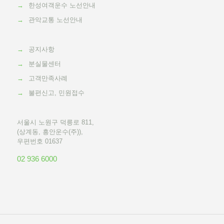
→
한성여객운수 노선안내
→
관악교통 노선안내
→
공지사항
→
분실물센터
→
고객만족사례
→
불편신고, 민원접수
서울시 노원구 덕릉로 811,
(상계동, 흥안운수(주)),
우편번호 01637
02 936 6000