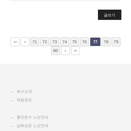
글쓰기
71
72
73
74
75
76
78
79
77
80
→
회사소개
→
채용정보
→
흥안운수 노선안내
→
삼화상운 노선안내