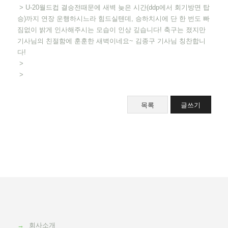
> U-20월드컵 결승전때문에 새벽 늦은 시간(ddp에서 회기방면 탑
승)까지 연장 운행하시느라 힘드실텐데, 승하치시에 단 한 번도 빠
짐없이 밝게 인사해주시는 모습이 인상 깊습니다! 축구는 졌지만
기사님의 친절함에 훈훈한 새벽이네요~ 김종구 기사님 칭찬합니
다!
>
>
목록
글쓰기
→
회사소개