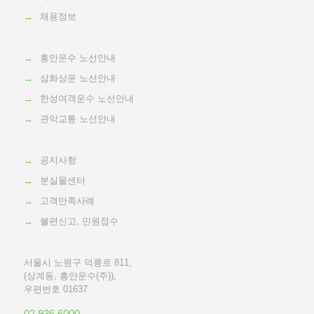
→
채용정보
→
흥안운수 노선안내
→
삼화상운 노선안내
→
한성여객운수 노선안내
→
관악교통 노선안내
→
공지사항
→
분실물센터
→
고객만족사례
→
불편신고, 민원접수
서울시 노원구 덕릉로 811,
(상계동, 흥안운수(주)),
우편번호 01637
02 936 6000