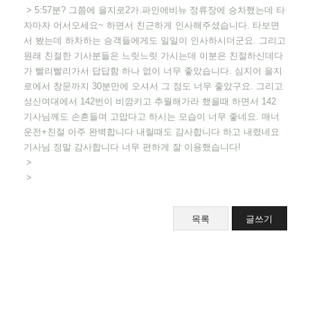
> 5:57분? 그쯤에 을지로2가.파인에비뉴 정류장에 승차했는데 타
자마자 어서오세요~ 하면서 친근하게 인사해주셨습니다. 타보면
서 봤는데 하차하는 승객들에게도 일일이 인사하시더군요. 그리고
원래 친절한 기사분들은 느릿느릿 가시는데 이분은 친절하신데다
가 빨리빨리가서 답답함 하나 없이 너무 좋았습니다. 심지어 을지
로에서 창문까지 30분만에 오셔서 그 점도 너무 좋았구요. 그리고
성신여대에서 142번이 비깜키고 추월해가라 했을때 하면서 142
기사님께도 손흔들며 고맙다고 하시는 모습이 너무 좋네요. 매너
운전+친절 아주 완벽합니다 내릴때도 감사합니다 하고 내렸네요
기사님 정말 감사합니다 너무 편하게 잘 이용했습니다!
>
>
목록
글쓰기