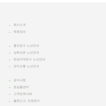
→
회사소개
→
채용정보
→
흥안운수 노선안내
→
삼화상운 노선안내
→
한성여객운수 노선안내
→
관악교통 노선안내
→
공지사항
→
분실물센터
→
고객만족사례
→
불편신고, 민원접수