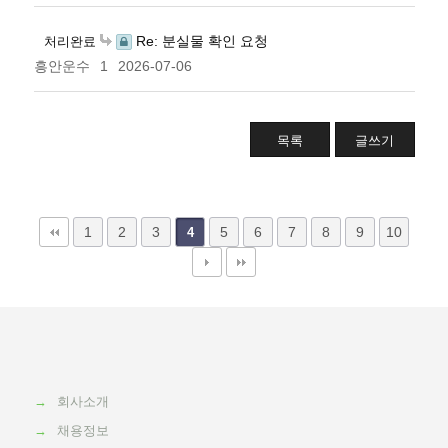
Re: 분실물 확인 요청
처리완료
흥안운수
1
2026-07-06
목록
글쓰기
1
2
3
5
6
7
8
9
10
4
→
회사소개
→
채용정보