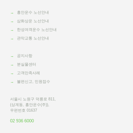
→
흥안운수 노선안내
→
삼화상운 노선안내
→
한성여객운수 노선안내
→
관악교통 노선안내
→
공지사항
→
분실물센터
→
고객만족사례
→
불편신고, 민원접수
서울시 노원구 덕릉로 811,
(상계동, 흥안운수(주)),
우편번호 01637
02 936 6000