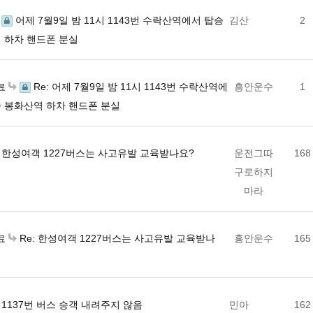
어제 7월9일 밤 11시 1143번 수락산역에서 탑승
김산
2
 하차 핸드폰 분실
Re: 어제 7월9일 밤 11시 1143번 수락산역에
흥안운수
1
료
승 봉화산역 하차 핸드폰 분실
한성여객 1227버스는 사고유발 교육받나요?
운전그따
168
구로하지
마라
Re: 한성여객 1227버스는 사고유발 교육받나
흥안운수
165
료
1137번 버스 승객 내려주지 않음
민아
162