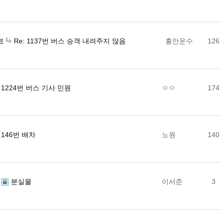
Re: 1137번 버스 승객 내려주지 않음
흥안운수
126
료
1224번 버스 기사 민원
ㅇㅇ
174
146번 배차
노원
140
분실물
이서준
3