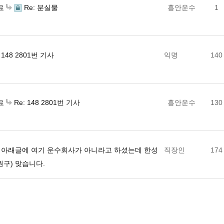
Re: 분실물
흥안운수
1
료
148 2801번 기사
익명
140
Re: 148 2801번 기사
흥안운수
130
료
아래글에 여기 운수회사가 아니라고 하셨는데 한성
직장인
174
원구) 맞습니다.