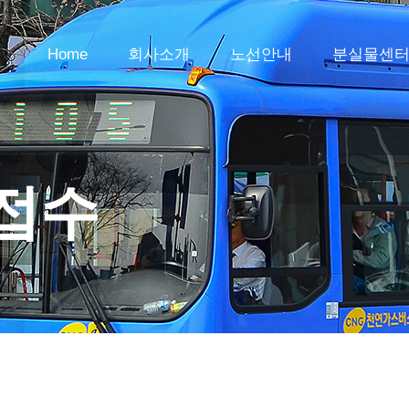
Home
회사소개
노선안내
분실물센
접수