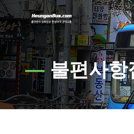
—
불편사항