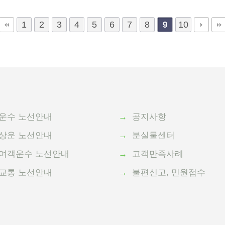
1
2
3
4
5
6
7
8
10
9
운수 노선안내
→
공지사항
상운 노선안내
→
분실물센터
여객운수 노선안내
→
고객만족사례
교통 노선안내
→
불편신고, 민원접수