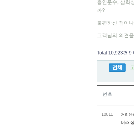
흥안운수, 삼화
까?
불편하신 점이나
고객님의 의견을
Total 10,923건
9
전체
번호
10811
처리완
버스 