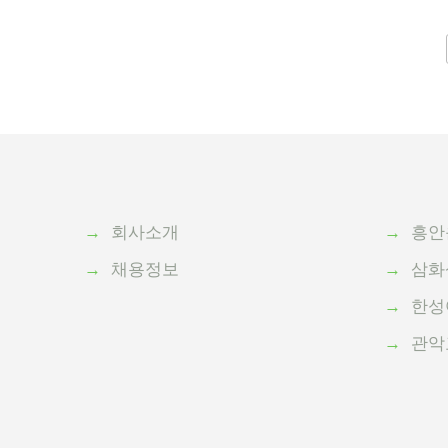
다음
맨끝
→
회사소개
→
흥안
→
채용정보
→
삼화
→
한성
→
관악