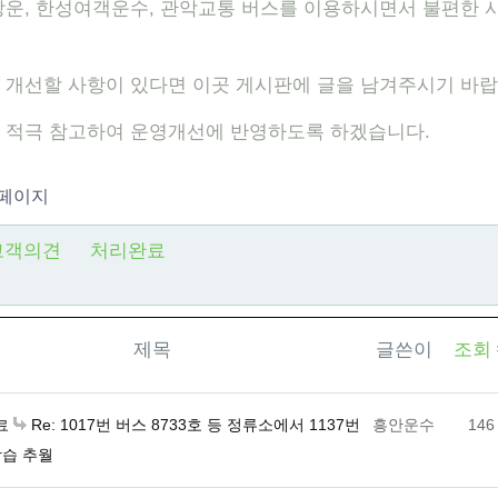
상운, 한성여객운수, 관악교통 버스를 이용하시면서 불편한 
 개선할 사항이 있다면 이곳 게시판에 글을 남겨주시기 바랍
 적극 참고하여 운영개선에 반영하도록 하겠습니다.
 페이지
고객의견
처리완료
제목
글쓴이
조회
Re: 1017번 버스 8733호 등 정류소에서 1137번
흥안운수
146
료
상습 추월