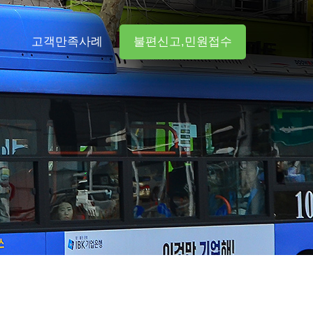
터
고객만족사례
불편신고,민원접수