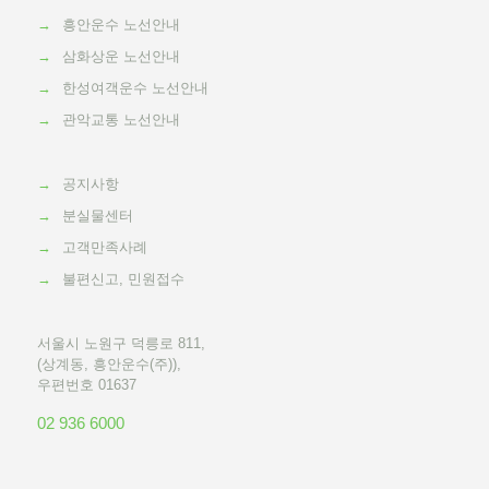
→
흥안운수 노선안내
→
삼화상운 노선안내
→
한성여객운수 노선안내
→
관악교통 노선안내
→
공지사항
→
분실물센터
→
고객만족사례
→
불편신고, 민원접수
서울시 노원구 덕릉로 811,
(상계동, 흥안운수(주)),
우편번호 01637
02 936 6000