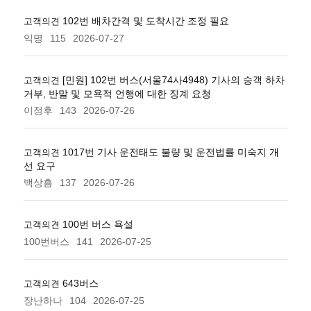
102번 배차간격 및 도착시간 조정 필요
고객의견
익명
115
2026-07-27
[민원] 102번 버스(서울74사4948) 기사의 승객 하차
고객의견
거부, 반말 및 모욕적 언행에 대한 징계 요청
이정후
143
2026-07-26
1017번 기사 운전태도 불량 및 운전법률 미숙지 개
고객의견
선 요구
백상흠
137
2026-07-26
100번 버스 욕설
고객의견
100번버스
141
2026-07-25
643버스
고객의견
장난하나
104
2026-07-25