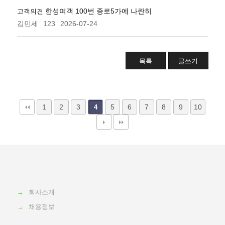
한성여객 100번 종로5가에 나란히
고객의견
김민세
123
2026-07-24
목록
글쓰기
1
2
3
5
6
7
8
9
10
4
→
회사소개
→
채용정보