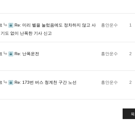
Re: 미리 벨을 눌렀음에도 정차하지 않고 사
흥안운수
1
료
얘기도 없이 난폭한 기사 신고
Re: 난폭운전
흥안운수
2
료
Re: 173번 버스 청계천 구간 노선
흥안운수
2
료
목