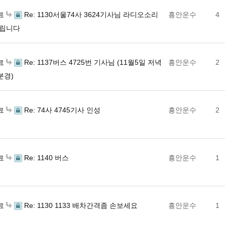
Re: 1130서울74사 3624기사님 라디오소리
흥안운수
4
료
립니다
Re: 1137버스 4725번 기사님 (11월5일 저녁
흥안운수
2
료
분경)
Re: 74사 4745기사 인성
흥안운수
2
료
Re: 1140 버스
흥안운수
1
료
Re: 1130 1133 배차간격좀 손보세요
흥안운수
1
료