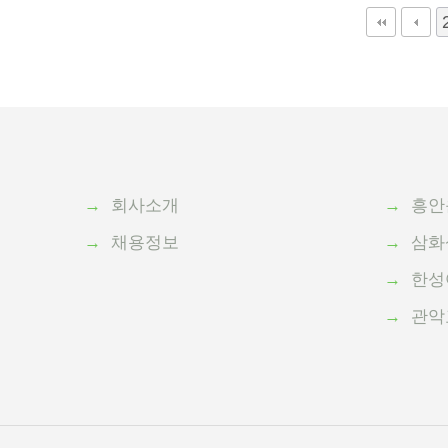
다음
→
회사소개
→
흥안
→
채용정보
→
삼화
→
한성
→
관악