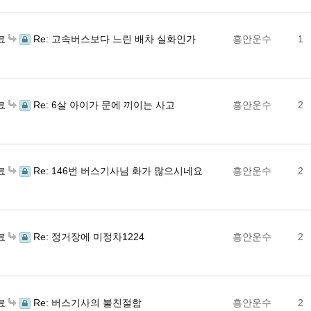
Re: 고속버스보다 느린 배차 실화인가
흥안운수
1
료
Re: 6살 아이가 문에 끼이는 사고
흥안운수
2
료
Re: 146번 버스기사님 화가 많으시네요
흥안운수
2
료
Re: 정거장에 미정차1224
흥안운수
2
료
Re: 버스기사의 불친절함
흥안운수
2
료