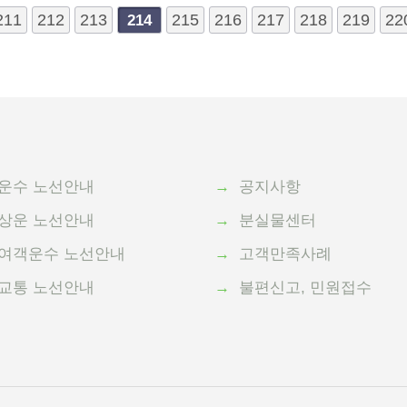
211
맨끝
212
213
215
216
217
218
219
22
214
운수 노선안내
→
공지사항
상운 노선안내
→
분실물센터
여객운수 노선안내
→
고객만족사례
교통 노선안내
→
불편신고, 민원접수