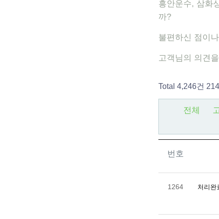
흥안운수, 삼화
까?
불편하신 점이나
고객님의 의견을
Total 4,246건
21
전체
번호
1264
처리완