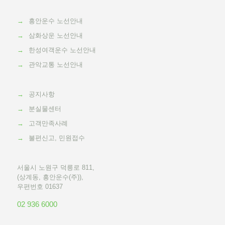
→
흥안운수 노선안내
→
삼화상운 노선안내
→
한성여객운수 노선안내
→
관악교통 노선안내
→
공지사항
→
분실물센터
→
고객만족사례
→
불편신고, 민원접수
서울시 노원구 덕릉로 811,
(상계동, 흥안운수(주)),
우편번호 01637
02 936 6000