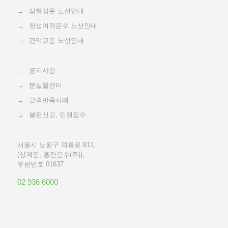
→
삼화상운 노선안내
→
한성여객운수 노선안내
→
관악교통 노선안내
→
공지사항
→
분실물센터
→
고객만족사례
→
불편신고, 민원접수
서울시 노원구 덕릉로 811,
(상계동, 흥안운수(주)),
우편번호 01637
02 936 6000