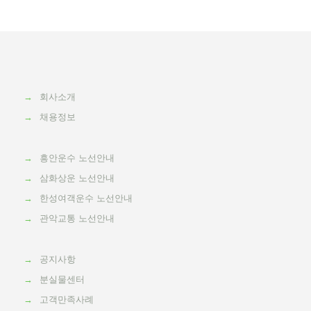
→
회사소개
→
채용정보
→
흥안운수 노선안내
→
삼화상운 노선안내
→
한성여객운수 노선안내
→
관악교통 노선안내
→
공지사항
→
분실물센터
→
고객만족사례